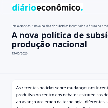
Início
›
Notícias
›
A nova política de subsídios industriais e o futuro da pr
A nova política de subsí
Buscar no site
Buscar por:
produção nacional
Pressione Enter para buscar ou ESC para fechar.
15/05/2026
As recentes notícias sobre mudanças nos incent
produtivo no centro dos debates estratégicos d
ao avanço acelerado da tecnologia, diferentes