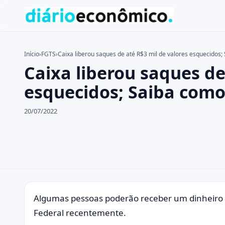
Início
›
FGTS
›
Caixa liberou saques de até R$3 mil de valores esquecidos;
Caixa liberou saques de
Buscar no site
Buscar por:
esquecidos; Saiba como
Pressione Enter para buscar ou ESC para fechar.
20/07/2022
Algumas pessoas poderão receber um dinheiro e
Federal recentemente.