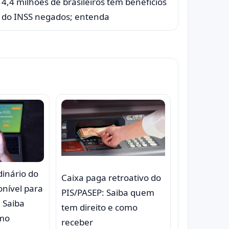
4,4 milhões de brasileiros têm benefícios
do INSS negados; entenda
inário do
Caixa paga retroativo do
onível para
PIS/PASEP: Saiba quem
 Saiba
tem direito e como
omo
receber