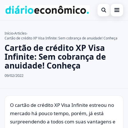
Abrir busca
Investimentos
Início
›
Articles
›
Cartão de crédito XP Visa Infinite: Sem cobrança de anuidade! Conheça
Buscar no site
Notícias
×
Cartão de crédito XP Visa
Buscar por:
Programas de Governo
Infinite: Sem cobrança de
anuidade! Conheça
Pressione Enter para buscar ou ESC para fechar.
09/02/2022
O cartão de crédito XP Visa Infinite estreou no
mercado há pouco tempo, porém, já está
surpreendendo a todos com suas vantagens e