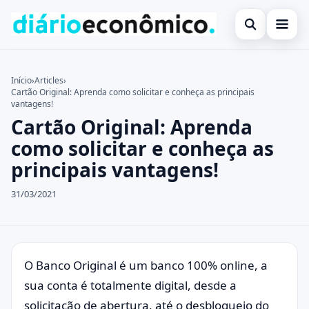
Abrir busca
Investimentos
Início
›
Articles
›
Cartão Original: Aprenda como solicitar e conheça as principais
Buscar no site
Notícias
×
vantagens!
Cartão Original: Aprenda
Buscar por:
Programas de Governo
como solicitar e conheça as
Pressione Enter para buscar ou ESC para fechar.
principais vantagens!
31/03/2021
O Banco Original é um banco 100% online, a
sua conta é totalmente digital, desde a
solicitação de abertura, até o desbloqueio do