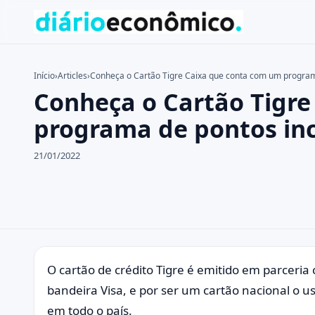
Início
›
Articles
›
Conheça o Cartão Tigre Caixa que conta com um programa
Conheça o Cartão Tigr
Buscar no site
Buscar por:
programa de pontos inc
Pressione Enter para buscar ou ESC para fechar.
21/01/2022
O cartão de crédito Tigre é emitido em parceria
bandeira Visa, e por ser um cartão nacional o us
em todo o país.