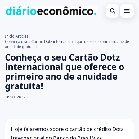
Abrir busca
Investimentos
Início
›
Articles
›
Conheça o seu Cartão Dotz internacional que oferece o primeiro ano de
Buscar no site
Notícias
×
anuidade gratuita!
Conheça o seu Cartão Dotz
Buscar por:
Programas de Governo
internacional que oferece o
Pressione Enter para buscar ou ESC para fechar.
primeiro ano de anuidade
gratuita!
26/01/2022
Hoje falaremos sobre o cartão de crédito Dotz
Internacional do Banco do Brasil Visa