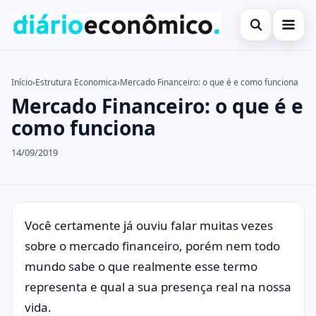
Abrir busca
Investimentos
Início
›
Estrutura Economica
›
Mercado Financeiro: o que é e como funciona
Mercado Financeiro: o que é e
Buscar no site
Notícias
×
como funciona
Buscar por:
Programas de Governo
14/09/2019
Pressione Enter para buscar ou ESC para fechar.
Você certamente já ouviu falar muitas vezes
sobre o mercado financeiro, porém nem todo
mundo sabe o que realmente esse termo
representa e qual a sua presença real na nossa
vida.