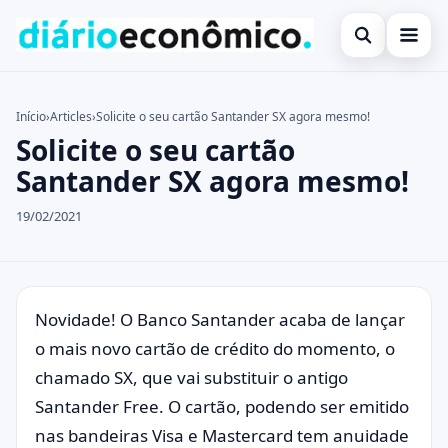
Abrir busca
Investimentos
Início
›
Articles
›
Solicite o seu cartão Santander SX agora mesmo!
Solicite o seu cartão
Buscar no site
Notícias
×
Santander SX agora mesmo!
Buscar por:
Programas de Governo
19/02/2021
Pressione Enter para buscar ou ESC para fechar.
Novidade! O Banco Santander acaba de lançar
o mais novo cartão de crédito do momento, o
chamado SX, que vai substituir o antigo
Santander Free. O cartão, podendo ser emitido
nas bandeiras Visa e Mastercard tem anuidade