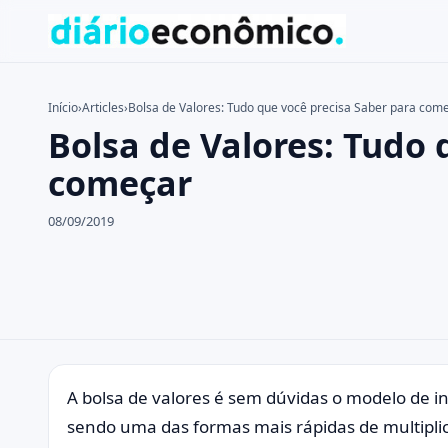
Início
›
Articles
›
Bolsa de Valores: Tudo que você precisa Saber para com
Bolsa de Valores: Tudo 
Buscar no site
Buscar por:
começar
Pressione Enter para buscar ou ESC para fechar.
08/09/2019
A bolsa de valores é sem dúvidas o modelo de 
sendo uma das formas mais rápidas de multipli